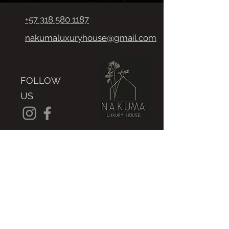
+57 318 580 1187
nakumaluxuryhouse@gmail.com
FOLLOW
US
LOCATION
SUITES
CONTACT
© Nakuma Luxury House 2020 | All rights